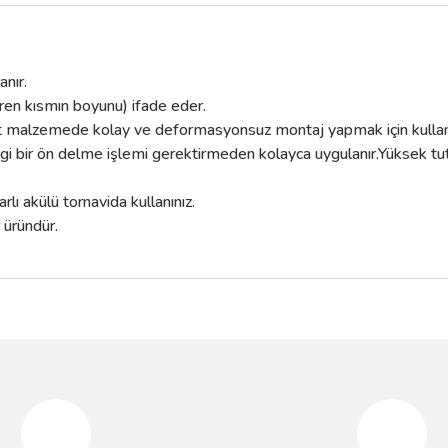
nır.
iren kısmın boyunu) ifade eder.
şit malzemede kolay ve deformasyonsuz montaj yapmak için kullanı
gi bir ön delme işlemi gerektirmeden kolayca uygulanır.Yüksek tut
ı akülü tornavida kullanınız.
 üründür.
da yetersiz gördüğünüz noktaları öneri formunu kullanarak tarafımıza iletebilir
Bu ürüne ilk yorumu siz yapın!