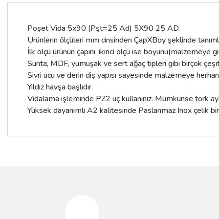
Poşet Vida 5x90 (Pşt=25 Ad) 5X90 25 AD.
Ürünlerin ölçüleri mm cinsinden ÇapXBoy şeklinde tanımla
İlk ölçü ürünün çapını, ikinci ölçü ise boyunu(malzemeye g
Sunta, MDF, yumuşak ve sert ağaç tipleri gibi birçok çe
Sivri ucu ve derin diş yapısı sayesinde malzemeye herhan
Yıldız havşa başlıdır.
Vidalama işleminde PZ2 uç kullanınız. Mümkünse tork ayarl
Yüksek dayanımlı A2 kalitesinde Paslanmaz Inox çelik bir
Bu ürünün fiyat bilgisi, resim, ürün açıklamalarında ve diğer konular
Görüş ve önerileriniz için teşekkür ederiz.
Ürün resmi kalitesiz, bozuk veya görüntülenemiyor.