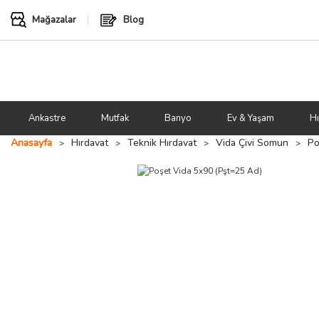
Mağazalar
Blog
Ankastre
Mutfak
Banyo
Ev & Yaşam
Hı
Anasayfa
Hırdavat
Teknik Hırdavat
Vida Çivi Somun
Po