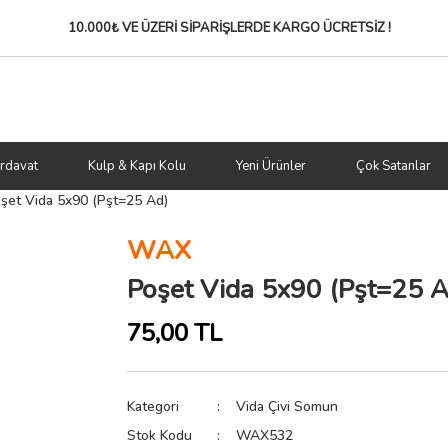
10.000₺ VE ÜZERİ SİPARİŞLERDE
KARGO ÜCRETSİZ !
rdavat
Kulp & Kapı Kolu
Yeni Ürünler
Çok Satanlar
şet Vida 5x90 (Pşt=25 Ad)
WAX
Poşet Vida 5x90 (Pşt=25 A
75,00 TL
Kategori
Vida Çivi Somun
Stok Kodu
WAX532