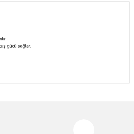
lır.
uş gücü sağlar.
siniz.