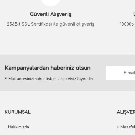
Ürün açıklamasında eksik bilgiler bulunuyor.
Güvenli Alışveriş
Ürün bilgilerinde hatalar bulunuyor.
Ürün fiyatı diğer sitelerden daha pahalı.
256Bit SSL Sertifikası ile güvenli alışveriş
10.000
Bu ürüne benzer farklı alternatifler olmalı.
Kampanyalardan haberiniz olsun
E-Mail adresinizi haber listemize ücretsiz kaydedin
KURUMSAL
ALIŞVER
Hakkımızda
Mesafel