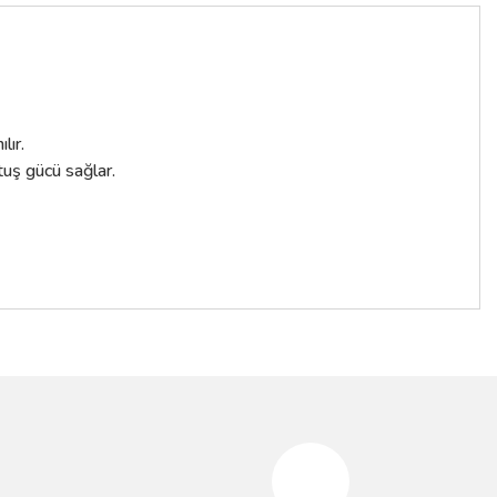
lır.
uş gücü sağlar.
siniz.