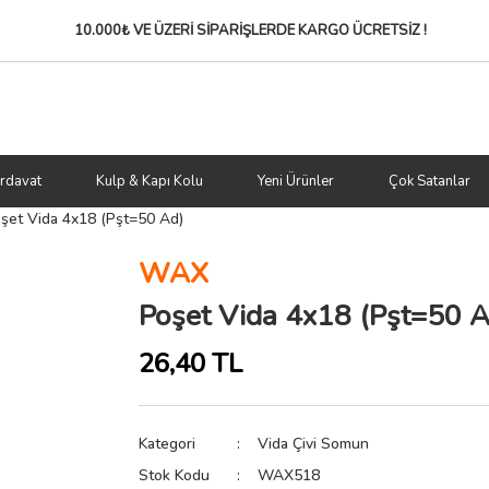
10.000₺ VE ÜZERİ SİPARİŞLERDE
KARGO ÜCRETSİZ !
rdavat
Kulp & Kapı Kolu
Yeni Ürünler
Çok Satanlar
şet Vida 4x18 (Pşt=50 Ad)
WAX
Poşet Vida 4x18 (Pşt=50 A
26,40 TL
Kategori
Vida Çivi Somun
Stok Kodu
WAX518