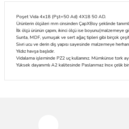
Poşet Vida 4x18 (Pşt=50 Ad) 4X18 50 AD.
Ürünlerin ölçüleri mm cinsinden ÇapXBoy şeklinde tanımla
İlk ölçü ürünün çapını, ikinci ölçü ise boyunu(malzemeye g
Sunta, MDF, yumuşak ve sert ağaç tipleri gibi birçok çe
Sivri ucu ve derin diş yapısı sayesinde malzemeye herhan
Yıldız havşa başlıdır.
Vidalama işleminde PZ2 uç kullanınız. Mümkünse tork ayarl
Yüksek dayanımlı A2 kalitesinde Paslanmaz Inox çelik bir
Bu ürünün fiyat bilgisi, resim, ürün açıklamalarında ve diğer konular
Görüş ve önerileriniz için teşekkür ederiz.
Ürün resmi kalitesiz, bozuk veya görüntülenemiyor.