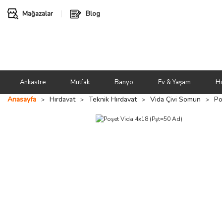
Mağazalar
Blog
Ankastre
Mutfak
Banyo
Ev & Yaşam
Hı
Anasayfa
Hırdavat
Teknik Hırdavat
Vida Çivi Somun
Po