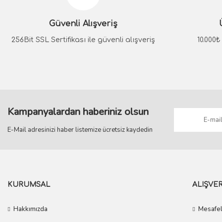
Ürün açıklamasında eksik bilgiler bulunuyor.
Güvenli Alışveriş
Ürün bilgilerinde hatalar bulunuyor.
Ürün fiyatı diğer sitelerden daha pahalı.
256Bit SSL Sertifikası ile güvenli alışveriş
10.000
Bu ürüne benzer farklı alternatifler olmalı.
Kampanyalardan haberiniz olsun
E-Mail adresinizi haber listemize ücretsiz kaydedin
KURUMSAL
ALIŞVER
Hakkımızda
Mesafel