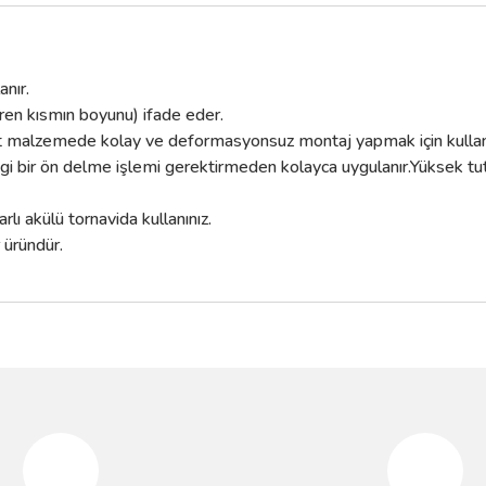
nır.
iren kısmın boyunu) ifade eder.
şit malzemede kolay ve deformasyonsuz montaj yapmak için kullanı
gi bir ön delme işlemi gerektirmeden kolayca uygulanır.Yüksek tut
ı akülü tornavida kullanınız.
 üründür.
da yetersiz gördüğünüz noktaları öneri formunu kullanarak tarafımıza iletebilir
Bu ürüne ilk yorumu siz yapın!