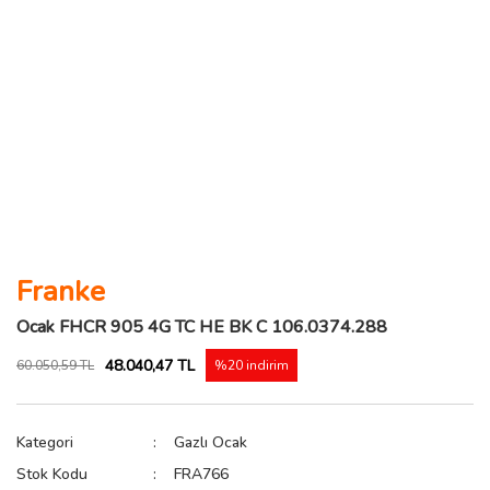
Franke
Ocak FHCR 905 4G TC HE BK C 106.0374.288
48.040,47 TL
60.050,59 TL
%20 indirim
Kategori
Gazlı Ocak
Stok Kodu
FRA766