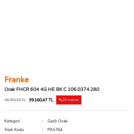
Franke
Ocak FHCR 604 4G HE BK C 106.0374.280
39.160,47 TL
48.950,59 TL
%20 indirim
Kategori
Gazlı Ocak
Stok Kodu
FRA764