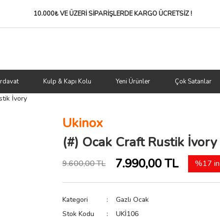
10.000₺ VE ÜZERİ SİPARİŞLERDE
KARGO ÜCRETSİZ !
rdavat
Kulp & Kapı Kolu
Yeni Ürünler
Çok Satanlar
tik İvory
Ukinox
(#) Ocak Craft Rustik İvory
7.990,00 TL
9.600,00 TL
%17 in
Kategori
Gazlı Ocak
Stok Kodu
UKİ106