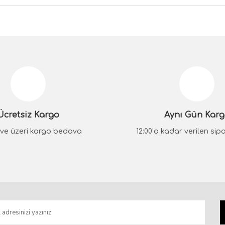
da yetersiz gördüğünüz noktaları öneri formunu kullanarak tarafımıza iletebilir
Bu ürüne ilk yorumu siz yapın!
Yorum Yaz
Ücretsiz Kargo
Aynı Gün Kar
₺ ve üzeri kargo bedava
12:00’a kadar verilen sipar
Gönder