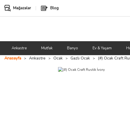
Mağazalar
Blog
Ankastre
Mutfak
Banyo
Ev & Yaşam
Hı
Anasayfa
Ankastre
Ocak
Gazlı Ocak
(#) Ocak Craft Rus