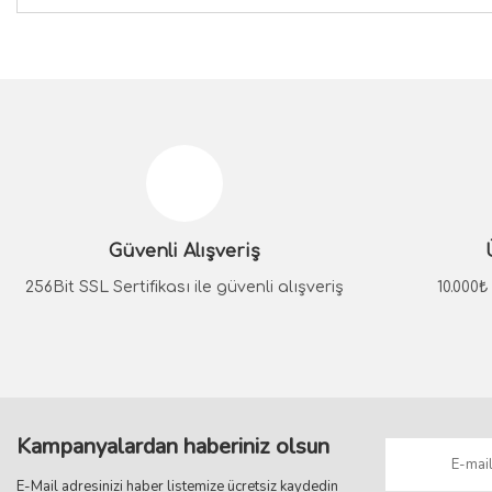
Bu ürünün fiyat bilgisi, resim, ürün açıklamalarında ve diğer konular
Görüş ve önerileriniz için teşekkür ederiz.
Ürün resmi kalitesiz, bozuk veya görüntülenemiyor.
Ürün açıklamasında eksik bilgiler bulunuyor.
Güvenli Alışveriş
Ürün bilgilerinde hatalar bulunuyor.
Ürün fiyatı diğer sitelerden daha pahalı.
256Bit SSL Sertifikası ile güvenli alışveriş
10.000
Bu ürüne benzer farklı alternatifler olmalı.
Kampanyalardan haberiniz olsun
E-Mail adresinizi haber listemize ücretsiz kaydedin