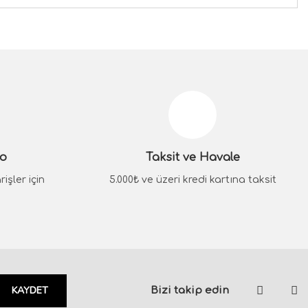
siniz.
go
Taksit ve Havale
işler için
5.000₺ ve üzeri kredi kartına taksit
KAYDET
Bizi takip edin