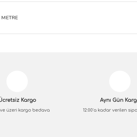
T METRE
da yetersiz gördüğünüz noktaları öneri formunu kullanarak tarafımıza iletebilir
Bu ürüne ilk yorumu siz yapın!
Yorum Yaz
Ücretsiz Kargo
Aynı Gün Kar
₺ ve üzeri kargo bedava
12:00’a kadar verilen sipar