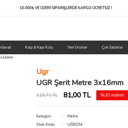
10.000₺ VE ÜZERİ SİPARİŞLERDE
KARGO ÜCRETSİZ !
rdavat
Kulp & Kapı Kolu
Yeni Ürünler
Çok Satanlar
 3x16mm
Ugr
UGR Şerit Metre 3x16mm
81,00 TL
115,71 TL
%30 indirim
Kategori
Metre
Stok Kodu
UĞR034