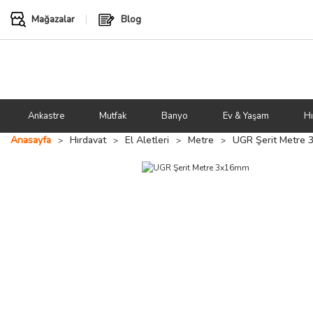
Mağazalar
Blog
Ankastre
Mutfak
Banyo
Ev & Yaşam
Hı
Anasayfa
Hırdavat
El Aletleri
Metre
UGR Şerit Metre