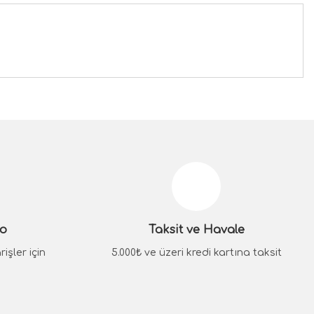
siniz.
go
Taksit ve Havale
işler için
5.000₺ ve üzeri kredi kartına taksit