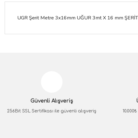
UGR Şerit Metre 3x16mm UĞUR 3mt X 16 mm ŞERİ
Bu ürünün fiyat bilgisi, resim, ürün açıklamalarında ve diğer konular
Görüş ve önerileriniz için teşekkür ederiz.
Ürün resmi kalitesiz, bozuk veya görüntülenemiyor.
Ürün açıklamasında eksik bilgiler bulunuyor.
Güvenli Alışveriş
Ürün bilgilerinde hatalar bulunuyor.
Ürün fiyatı diğer sitelerden daha pahalı.
256Bit SSL Sertifikası ile güvenli alışveriş
10.000
Bu ürüne benzer farklı alternatifler olmalı.