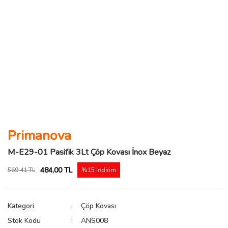
Primanova
M-E29-01 Pasifik 3Lt Çöp Kovası İnox Beyaz
484,00 TL
569,41 TL
%15 indirim
Kategori
Çöp Kovası
Stok Kodu
ANS008