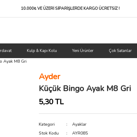
10.000₺ VE ÜZERİ SİPARİŞLERDE
KARGO ÜCRETSİZ !
rdavat
Kulp & Kapı Kolu
Yeni Ürünler
Çok Satanlar
o Ayak M8 Gri
Ayder
Küçük Bingo Ayak M8 Gri
5,30 TL
Kategori
Ayaklar
Stok Kodu
AYR085