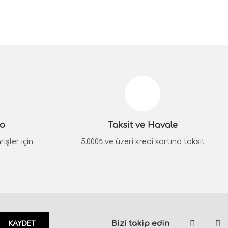
siniz.
go
Taksit ve Havale
işler için
5.000₺ ve üzeri kredi kartına taksit
KAYDET
Bizi takip edin