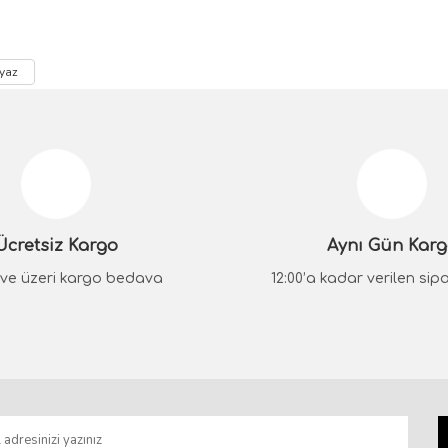
yaz
da yetersiz gördüğünüz noktaları öneri formunu kullanarak tarafımıza iletebilir
Bu ürüne ilk yorumu siz yapın!
Yorum Yaz
Ücretsiz Kargo
Aynı Gün Kar
₺ ve üzeri kargo bedava
12:00’a kadar verilen sipar
Gönder