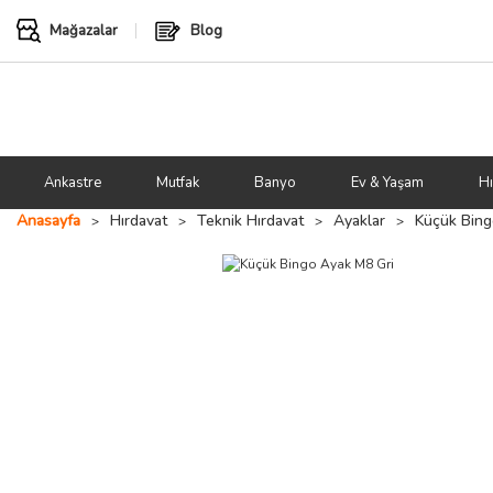
Mağazalar
Blog
Ankastre
Mutfak
Banyo
Ev & Yaşam
Hı
Anasayfa
Hırdavat
Teknik Hırdavat
Ayaklar
Küçük Bing