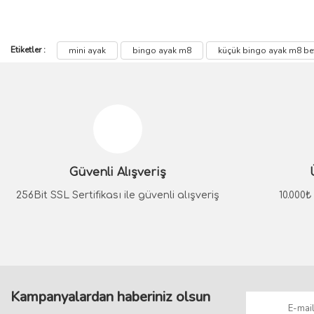
Etiketler :
mini ayak
bingo ayak m8
küçük bingo ayak m8 be
Bu ürünün fiyat bilgisi, resim, ürün açıklamalarında ve diğer konular
Görüş ve önerileriniz için teşekkür ederiz.
Ürün resmi kalitesiz, bozuk veya görüntülenemiyor.
Ürün açıklamasında eksik bilgiler bulunuyor.
Ürün bilgilerinde hatalar bulunuyor.
Güvenli Alışveriş
Ürün fiyatı diğer sitelerden daha pahalı.
Bu ürüne benzer farklı alternatifler olmalı.
256Bit SSL Sertifikası ile güvenli alışveriş
10.000
Kampanyalardan haberiniz olsun