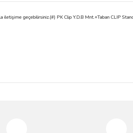
zla iletişime geçebilirsiniz.(#) PK Clip Y.D.B Mnt.+Taban CLIP 
da yetersiz gördüğünüz noktaları öneri formunu kullanarak tarafımıza iletebilir
Bu ürüne ilk yorumu siz yapın!