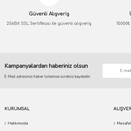
Ürün açıklamasında eksik bilgiler bulunuyor.
Güvenli Alışveriş
Ürün bilgilerinde hatalar bulunuyor.
Ürün fiyatı diğer sitelerden daha pahalı.
256Bit SSL Sertifikası ile güvenli alışveriş
10.000
Bu ürüne benzer farklı alternatifler olmalı.
Kampanyalardan haberiniz olsun
E-Mail adresinizi haber listemize ücretsiz kaydedin
KURUMSAL
ALIŞVER
Hakkımızda
Mesafel