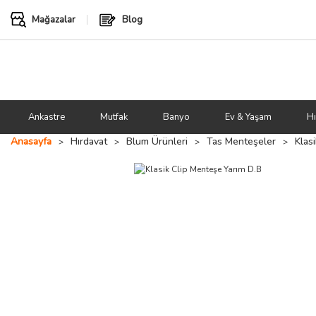
Mağazalar
Blog
Ankastre
Mutfak
Banyo
Ev & Yaşam
Hı
Anasayfa
Hırdavat
Blum Ürünleri
Tas Menteşeler
Klas