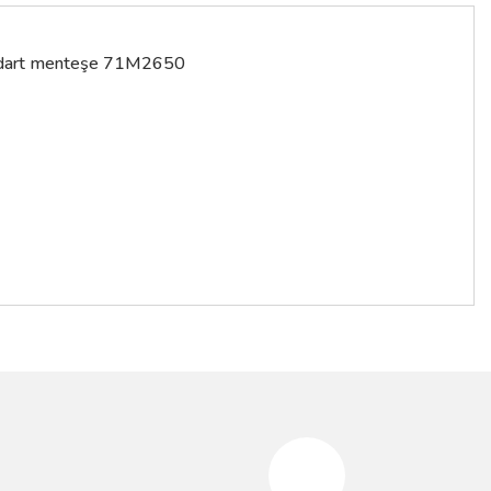
Standart menteşe 71M2650
siniz.