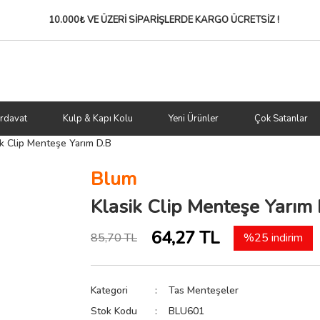
10.000₺ VE ÜZERİ SİPARİŞLERDE
KARGO ÜCRETSİZ !
rdavat
Kulp & Kapı Kolu
Yeni Ürünler
Çok Satanlar
ik Clip Menteşe Yarım D.B
Blum
Klasik Clip Menteşe Yarım 
64,27 TL
85,70 TL
%25 indirim
Kategori
Tas Menteşeler
Stok Kodu
BLU601