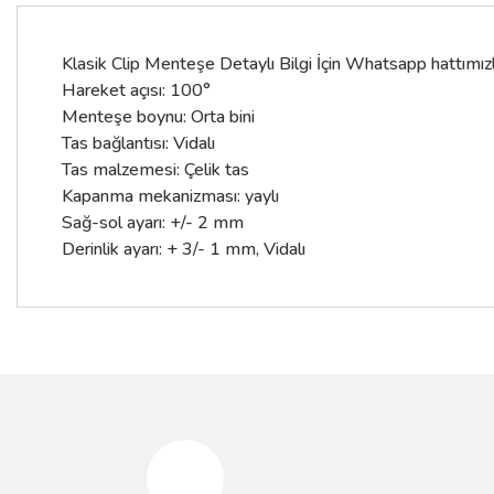
Klasik Clip Menteşe Detaylı Bilgi İçin Whatsapp hattımı
Hareket açısı: 100°
Menteşe boynu: Orta bini
Tas bağlantısı: Vidalı
Tas malzemesi: Çelik tas
Kapanma mekanizması: yaylı
Sağ-sol ayarı: +/- 2 mm
Derinlik ayarı: + 3/- 1 mm, Vidalı
Bu ürünün fiyat bilgisi, resim, ürün açıklamalarında ve diğer konular
Görüş ve önerileriniz için teşekkür ederiz.
Ürün resmi kalitesiz, bozuk veya görüntülenemiyor.