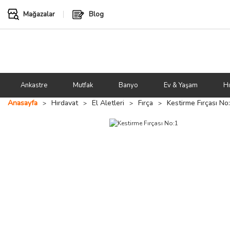
Mağazalar
Blog
Ankastre
Mutfak
Banyo
Ev & Yaşam
Hı
Anasayfa
Hırdavat
El Aletleri
Fırça
Kestirme Fırçası No