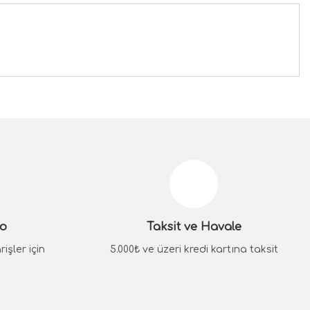
siniz.
go
Taksit ve Havale
işler için
5.000₺ ve üzeri kredi kartına taksit