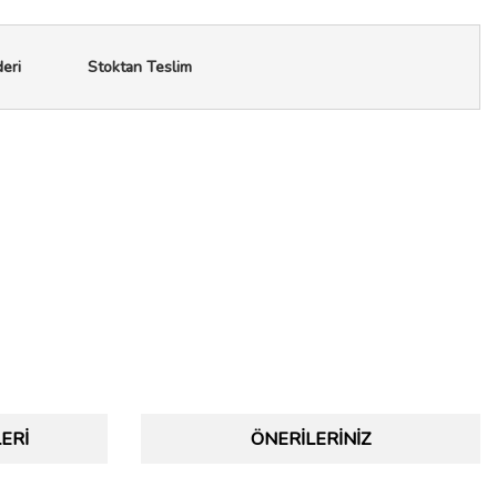
deri
Stoktan Teslim
ERI
ÖNERILERINIZ