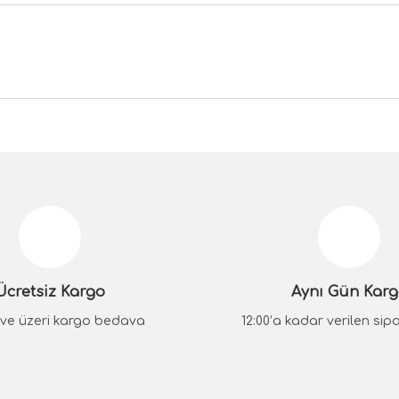
da yetersiz gördüğünüz noktaları öneri formunu kullanarak tarafımıza iletebilir
Bu ürüne ilk yorumu siz yapın!
Yorum Yaz
Ücretsiz Kargo
Aynı Gün Kar
₺ ve üzeri kargo bedava
12:00’a kadar verilen sipar