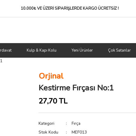
10.000₺ VE ÜZERİ SİPARİŞLERDE
KARGO ÜCRETSİZ !
rdavat
Kulp & Kapı Kolu
Yeni Ürünler
Çok Satanlar
:1
Orjinal
Kestirme Fırçası No:1
27,70 TL
Kategori
Fırça
Stok Kodu
MEF013