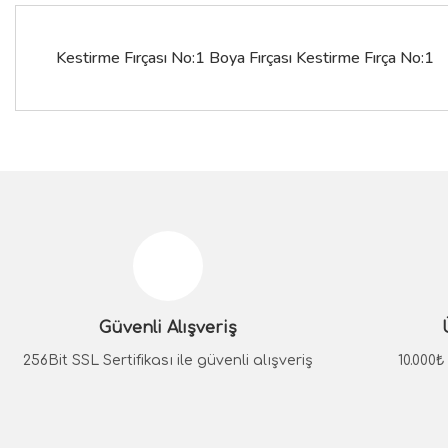
Kestirme Fırçası No:1 Boya Fırçası Kestirme Fırça No:1
Bu ürünün fiyat bilgisi, resim, ürün açıklamalarında ve diğer konular
Görüş ve önerileriniz için teşekkür ederiz.
Ürün resmi kalitesiz, bozuk veya görüntülenemiyor.
Ürün açıklamasında eksik bilgiler bulunuyor.
Güvenli Alışveriş
Ürün bilgilerinde hatalar bulunuyor.
Ürün fiyatı diğer sitelerden daha pahalı.
256Bit SSL Sertifikası ile güvenli alışveriş
10.000
Bu ürüne benzer farklı alternatifler olmalı.