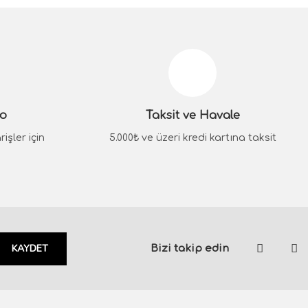
siniz.
go
Taksit ve Havale
işler için
5.000₺ ve üzeri kredi kartına taksit
KAYDET
Bizi takip edin