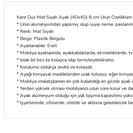
Kare Düz Mat Siyah Ayak (40x40) 8 cm Ürün Özellikleri:
* Ürün alüminyumdan yapılmış olup suya, neme, paslanmaya
* Renk: Mat Siyah
* Bingo: Plastik Bingolu
* Ayarlanabilir: Evet
* Mobilya ayaklarında, ayakkabılıklarda, ekmekliklerde, tv
* Islak bir bez ile kolayca silip temizleyebilirsiniz.
* Kurulumu oldukça zevkli ve kolaydır.
* Ayağı kimyasal maddelerden uzak tutunuz, eğer kimyasal 
* Mobilya imalatçılarının en çok kullandığı en gözde ayak ç
* Yerden yüksek olması mobilyanızı uzun süre korur ve daha
* Ayak alüminyum olduğu için yük taşıma kapasitesi yükse
* İşyerlerinde, ofislerde, otelde ve aklınıza gelebilecek bir