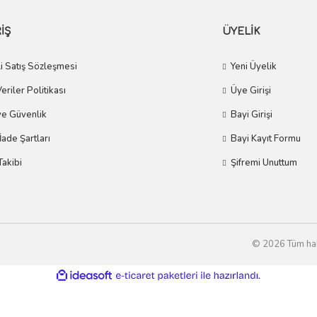
İŞ
ÜYELİK
i Satış Sözleşmesi
Yeni Üyelik
Veriler Politikası
Üye Girişi
 ve Güvenlik
Bayi Girişi
 İade Şartları
Bayi Kayıt Formu
Takibi
Şifremi Unuttum
© 2026 Tüm hakla
ile
ideasoft
e-
hazırlandı.
ticaret
paketleri