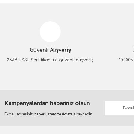
Bu ürünün fiyat bilgisi, resim, ürün açıklamalarında ve diğer konular
Görüş ve önerileriniz için teşekkür ederiz.
Ürün resmi kalitesiz, bozuk veya görüntülenemiyor.
Ürün açıklamasında eksik bilgiler bulunuyor.
Güvenli Alışveriş
Ürün bilgilerinde hatalar bulunuyor.
Ürün fiyatı diğer sitelerden daha pahalı.
256Bit SSL Sertifikası ile güvenli alışveriş
10.000
Bu ürüne benzer farklı alternatifler olmalı.
Kampanyalardan haberiniz olsun
E-Mail adresinizi haber listemize ücretsiz kaydedin