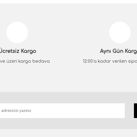
da yetersiz gördüğünüz noktaları öneri formunu kullanarak tarafımıza iletebilir
Bu ürüne ilk yorumu siz yapın!
Yorum Yaz
Ücretsiz Kargo
Aynı Gün Kar
₺ ve üzeri kargo bedava
12:00’a kadar verilen sipar
Gönder