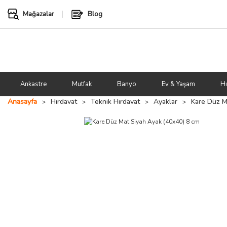
Mağazalar
Blog
Ankastre
Mutfak
Banyo
Ev & Yaşam
Hı
Anasayfa
Hırdavat
Teknik Hırdavat
Ayaklar
Kare Düz M