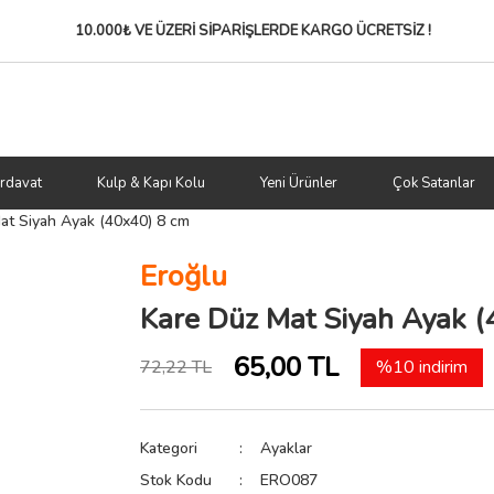
10.000₺ VE ÜZERİ SİPARİŞLERDE
KARGO ÜCRETSİZ !
rdavat
Kulp & Kapı Kolu
Yeni Ürünler
Çok Satanlar
at Siyah Ayak (40x40) 8 cm
Eroğlu
Kare Düz Mat Siyah Ayak (
65,00 TL
72,22 TL
%10 indirim
Kategori
Ayaklar
Stok Kodu
ERO087