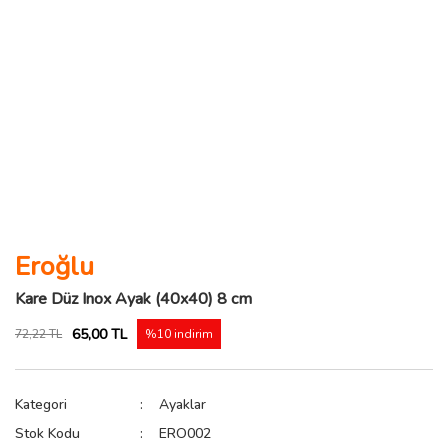
Eroğlu
Kare Düz Inox Ayak (40x40) 8 cm
65,00 TL
72,22 TL
%10 indirim
Kategori
Ayaklar
Stok Kodu
ERO002