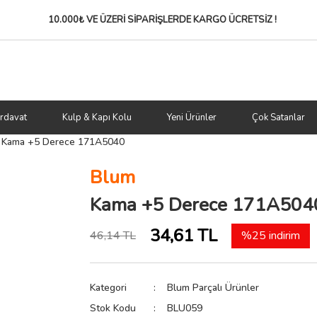
10.000₺ VE ÜZERİ SİPARİŞLERDE
KARGO ÜCRETSİZ !
rdavat
Kulp & Kapı Kolu
Yeni Ürünler
Çok Satanlar
Kama +5 Derece 171A5040
Blum
Kama +5 Derece 171A504
34,61 TL
46,14 TL
%25 indirim
Kategori
Blum Parçalı Ürünler
Stok Kodu
BLU059