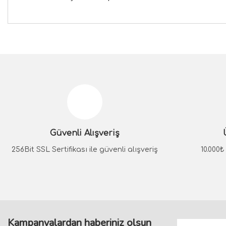
Bu ürünün fiyat bilgisi, resim, ürün açıklamalarında ve diğer konular
Görüş ve önerileriniz için teşekkür ederiz.
Ürün resmi kalitesiz, bozuk veya görüntülenemiyor.
Ürün açıklamasında eksik bilgiler bulunuyor.
Güvenli Alışveriş
Ürün bilgilerinde hatalar bulunuyor.
Ürün fiyatı diğer sitelerden daha pahalı.
256Bit SSL Sertifikası ile güvenli alışveriş
10.000
Bu ürüne benzer farklı alternatifler olmalı.
Kampanyalardan haberiniz olsun