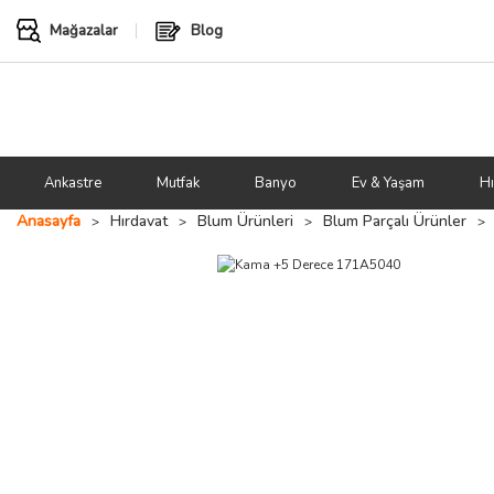
Mağazalar
Blog
Ankastre
Mutfak
Banyo
Ev & Yaşam
Hı
Anasayfa
Hırdavat
Blum Ürünleri
Blum Parçalı Ürünler