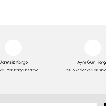
da yetersiz gördüğünüz noktaları öneri formunu kullanarak tarafımıza iletebilir
Bu ürüne ilk yorumu siz yapın!
Yorum Yaz
Ücretsiz Kargo
Aynı Gün Kar
₺ ve üzeri kargo bedava
12:00’a kadar verilen sipar