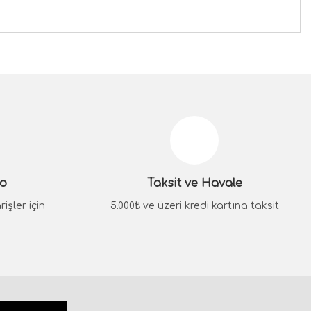
siniz.
go
Taksit ve Havale
işler için
5.000₺ ve üzeri kredi kartına taksit