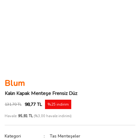
Blum
Kalın Kapak Menteşe Frensiz Düz
98,77 TL
131,70 TL
%25 indirim
Havale
95,81 TL
(%3,00 havale indirimi)
Kategori
Tas Menteşeler