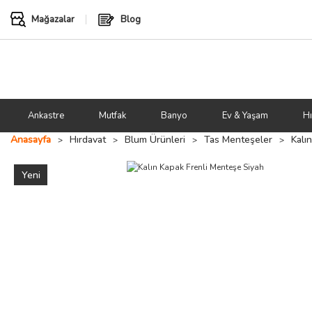
Mağazalar
Blog
Ankastre
Mutfak
Banyo
Ev & Yaşam
Hı
Anasayfa
Hırdavat
Blum Ürünleri
Tas Menteşeler
Kalı
Yeni