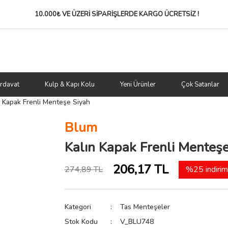
10.000₺ VE ÜZERİ SİPARİŞLERDE
KARGO ÜCRETSİZ !
rdavat
Kulp & Kapı Kolu
Yeni Ürünler
Çok Satanlar
n Kapak Frenli Menteşe Siyah
Blum
Kalın Kapak Frenli Menteşe
206,17 TL
274,89 TL
%25 indirim
Kategori
Tas Menteşeler
Stok Kodu
V_BLU748