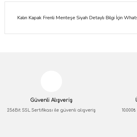
Kalın Kapak Frenli Menteşe Siyah Detaylı Bilgi İçin Whatsa
Bu ürünün fiyat bilgisi, resim, ürün açıklamalarında ve diğer konular
Görüş ve önerileriniz için teşekkür ederiz.
Ürün resmi kalitesiz, bozuk veya görüntülenemiyor.
Ürün açıklamasında eksik bilgiler bulunuyor.
Güvenli Alışveriş
Ürün bilgilerinde hatalar bulunuyor.
Ürün fiyatı diğer sitelerden daha pahalı.
256Bit SSL Sertifikası ile güvenli alışveriş
10.000
Bu ürüne benzer farklı alternatifler olmalı.