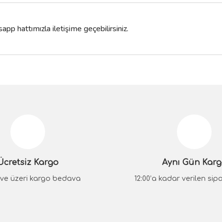
pp hattımızla iletişime geçebilirsiniz.
da yetersiz gördüğünüz noktaları öneri formunu kullanarak tarafımıza iletebilir
Bu ürüne ilk yorumu siz yapın!
Yorum Yaz
Ücretsiz Kargo
Aynı Gün Kar
₺ ve üzeri kargo bedava
12:00’a kadar verilen sipar