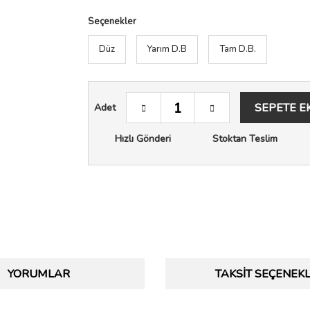
Seçenekler
Düz
Yarım D.B
Tam D.B.
SEPETE E
Adet
Hızlı Gönderi
Stoktan Teslim
YORUMLAR
TAKSIT SEÇENEKL