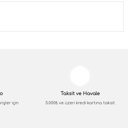
siniz.
go
Taksit ve Havale
işler için
5.000₺ ve üzeri kredi kartına taksit