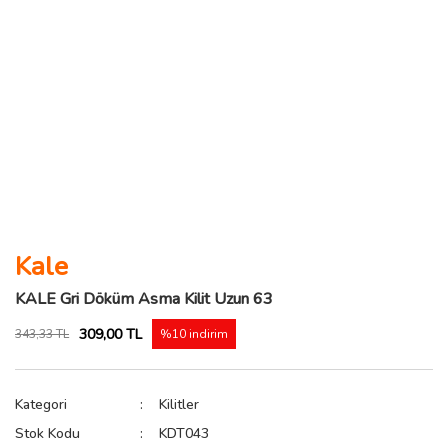
Kale
KALE Gri Döküm Asma Kilit Uzun 63
309,00 TL
343,33 TL
%10 indirim
Kategori
Kilitler
Stok Kodu
KDT043