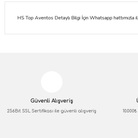
HS Top Aventos Detaylı Bilgi İçin Whatsapp hattımızla ile
Bu ürünün fiyat bilgisi, resim, ürün açıklamalarında ve diğer konular
Görüş ve önerileriniz için teşekkür ederiz.
Ürün resmi kalitesiz, bozuk veya görüntülenemiyor.
Ürün açıklamasında eksik bilgiler bulunuyor.
Güvenli Alışveriş
Ürün bilgilerinde hatalar bulunuyor.
Ürün fiyatı diğer sitelerden daha pahalı.
256Bit SSL Sertifikası ile güvenli alışveriş
10.000
Bu ürüne benzer farklı alternatifler olmalı.