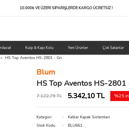
10.000₺ VE ÜZERİ SİPARİŞLERDE
KARGO ÜCRETSİZ !
rdavat
Kulp & Kapı Kolu
Yeni Ürünler
Çok Satanlar
HS Top Aventos HS-2801 - Gri
Blum
HS Top Aventos HS-2801 -
5.342,10 TL
7.122,79 TL
%25 in
Kategori
Kalkar Kapak Sistemleri
Stok Kodu
BLU661