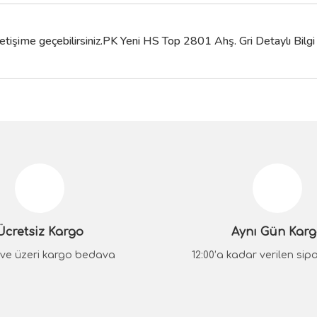
tişime geçebilirsiniz.PK Yeni HS Top 2801 Ahş. Gri Detaylı Bilgi İ
da yetersiz gördüğünüz noktaları öneri formunu kullanarak tarafımıza iletebilir
Bu ürüne ilk yorumu siz yapın!
Yorum Yaz
Ücretsiz Kargo
Aynı Gün Kar
₺ ve üzeri kargo bedava
12:00’a kadar verilen sipar