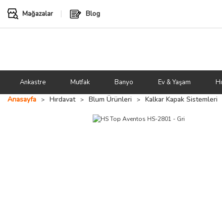
Mağazalar
Blog
Ankastre
Mutfak
Banyo
Ev & Yaşam
Hı
Anasayfa
Hırdavat
Blum Ürünleri
Kalkar Kapak Sistemleri