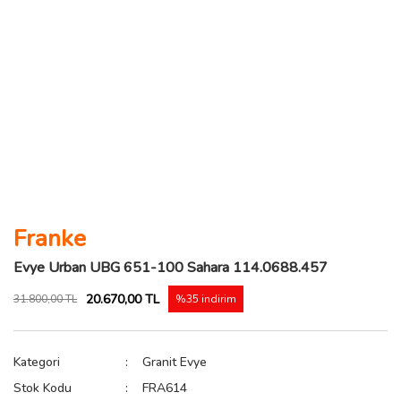
Franke
Evye Urban UBG 651-100 Sahara 114.0688.457
20.670,00 TL
31.800,00 TL
%35 indirim
Kategori
Granit Evye
Stok Kodu
FRA614