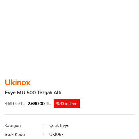
Ukinox
Evye MU 500 Tezgah Altı
2.690,00 TL
4.691,00 TL
%43 indirim
Kategori
Çelik Evye
Stok Kodu
UKİ057