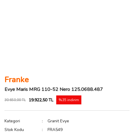
Franke
Evye Maris MRG 110-52 Nero 125.0688.487
19.922,50 TL
30.650,00 TL
%35 indirim
Kategori
Granit Evye
Stok Kodu
FRA549