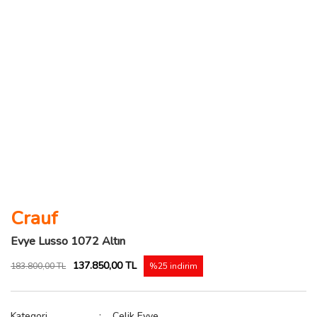
Crauf
Evye Lusso 1072 Altın
137.850,00 TL
183.800,00 TL
%25 indirim
Kategori
Çelik Evye