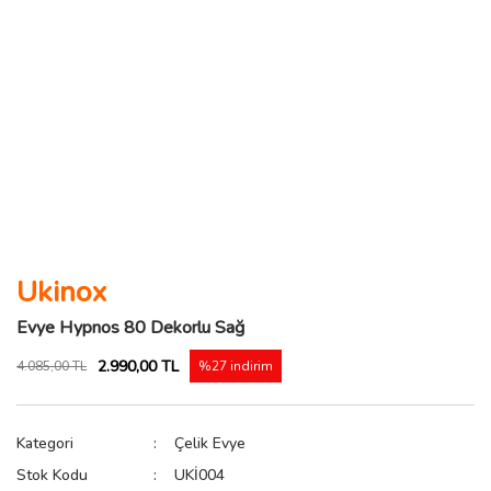
Ukinox
Evye Hypnos 80 Dekorlu Sağ
2.990,00 TL
4.085,00 TL
%27 indirim
Kategori
Çelik Evye
Stok Kodu
UKİ004