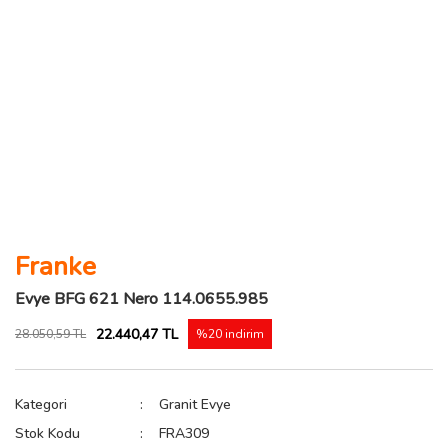
Franke
Evye BFG 621 Nero 114.0655.985
22.440,47 TL
28.050,59 TL
%20 indirim
Kategori
Granit Evye
Stok Kodu
FRA309