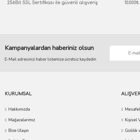
Ürün fiyatı diğer sitelerden daha pahalı.
256Bit SSL Sertifikası ile güvenli alışveriş
10.000
Bu ürüne benzer farklı alternatifler olmalı.
Kampanyalardan haberiniz olsun
E-Mail adresinizi haber listemize ücretsiz kaydedin
KURUMSAL
ALIŞVER
Hakkımızda
Mesafel
Mağazalarımız
Kişisel 
Bize Ulaşın
Gizlilik