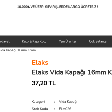
10.000₺ VE ÜZERİ SİPARİŞLERDE
KARGO ÜCRETSİZ !
rdavat
Kulp & Kapı Kolu
Yeni Ürünler
Çok Satanlar
Vida Kapağı 16mm Krom
Elaks
Elaks Vida Kapağı 16mm 
37,20 TL
Kategori
Vida Kapağı
Stok Kodu
ELA026