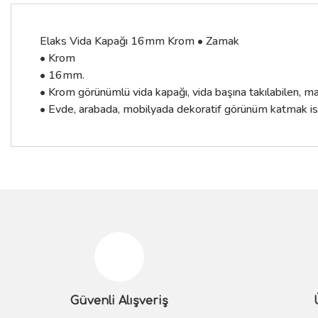
Elaks Vida Kapağı 16mm Krom • Zamak
• Krom
• 16mm.
• Krom görünümlü vida kapağı, vida başına takılabilen, ma
• Evde, arabada, mobilyada dekoratif görünüm katmak iste
Bu ürünün fiyat bilgisi, resim, ürün açıklamalarında ve diğer konular
Görüş ve önerileriniz için teşekkür ederiz.
Ürün resmi kalitesiz, bozuk veya görüntülenemiyor.
Ürün açıklamasında eksik bilgiler bulunuyor.
Güvenli Alışveriş
Ürün bilgilerinde hatalar bulunuyor.