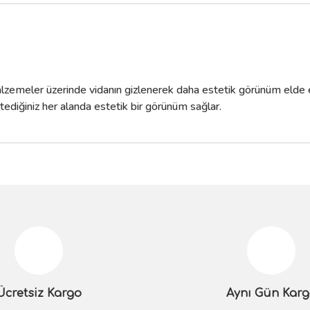
lzemeler üzerinde vidanın gizlenerek daha estetik görünüm elde et
diğiniz her alanda estetik bir görünüm sağlar.
da yetersiz gördüğünüz noktaları öneri formunu kullanarak tarafımıza iletebilir
Bu ürüne ilk yorumu siz yapın!
Yorum Yaz
Ücretsiz Kargo
Aynı Gün Kar