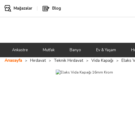
Mağazalar
Blog
Ankastre
Mutfak
Banyo
Ev & Yaşam
Hı
Anasayfa
Hırdavat
Teknik Hırdavat
Vida Kapağı
Elaks 