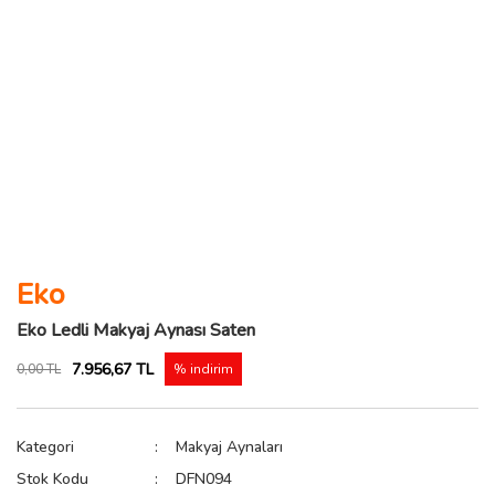
Eko
Eko Ledli Makyaj Aynası Saten
7.956,67 TL
0,00 TL
% indirim
Kategori
Makyaj Aynaları
Stok Kodu
DFN094