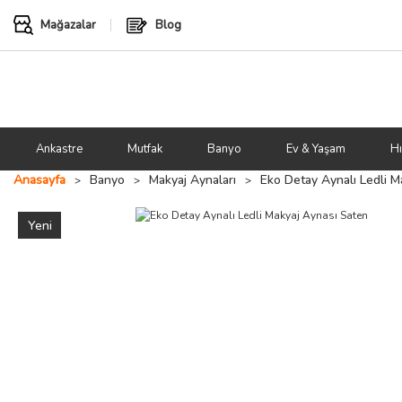
Mağazalar
Blog
Ankastre
Mutfak
Banyo
Ev & Yaşam
Hı
Anasayfa
Banyo
Makyaj Aynaları
Eko Detay Aynalı Ledli M
Yeni