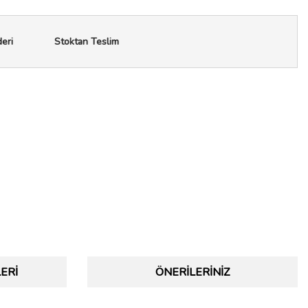
deri
Stoktan Teslim
ERI
ÖNERILERINIZ