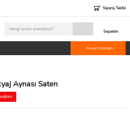
Sipariş Takibi
Sepetim
Fırsat Ürünleri
kyaj Aynası Saten
ndirim