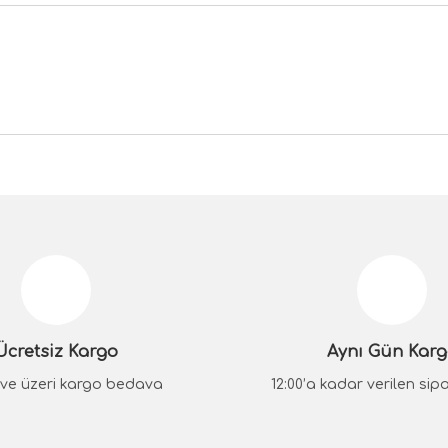
da yetersiz gördüğünüz noktaları öneri formunu kullanarak tarafımıza iletebilir
Bu ürüne ilk yorumu siz yapın!
Yorum Yaz
Ücretsiz Kargo
Aynı Gün Kar
₺ ve üzeri kargo bedava
12:00’a kadar verilen sipar