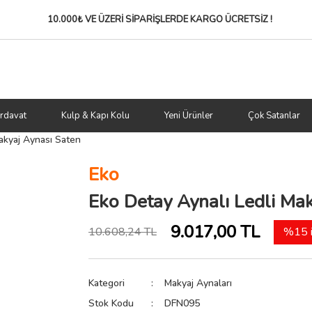
10.000₺ VE ÜZERİ SİPARİŞLERDE
KARGO ÜCRETSİZ !
rdavat
Kulp & Kapı Kolu
Yeni Ürünler
Çok Satanlar
akyaj Aynası Saten
Eko
Eko Detay Aynalı Ledli Ma
9.017,00 TL
10.608,24 TL
%15 i
Kategori
Makyaj Aynaları
Stok Kodu
DFN095