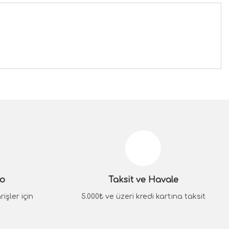
siniz.
go
Taksit ve Havale
işler için
5.000₺ ve üzeri kredi kartına taksit