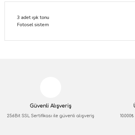
3 adet ışık tonu
Fotosel sistem
Bu ürünün fiyat bilgisi, resim, ürün açıklamalarında ve diğer konular
Görüş ve önerileriniz için teşekkür ederiz.
Ürün resmi kalitesiz, bozuk veya görüntülenemiyor.
Ürün açıklamasında eksik bilgiler bulunuyor.
Güvenli Alışveriş
Ürün bilgilerinde hatalar bulunuyor.
Ürün fiyatı diğer sitelerden daha pahalı.
256Bit SSL Sertifikası ile güvenli alışveriş
10.000
Bu ürüne benzer farklı alternatifler olmalı.