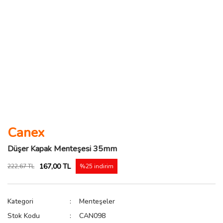
Canex
Düşer Kapak Menteşesi 35mm
167,00 TL
222,67 TL
%25 indirim
Kategori
Menteşeler
Stok Kodu
CAN098