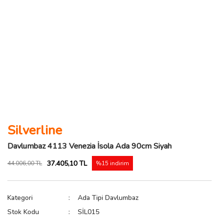
Silverline
Davlumbaz 4113 Venezia İsola Ada 90cm Siyah
37.405,10 TL
44.006,00 TL
%15 indirim
Kategori
Ada Tipi Davlumbaz
Stok Kodu
SİL015