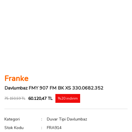
Franke
Davlumbaz FMY 907 FM BK XS 330.0682.352
60.120,47 TL
75.150,59 TL
%20 indirim
Kategori
Duvar Tipi Davlumbaz
Stok Kodu
FRA914