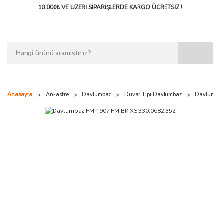
10.000₺ VE ÜZERİ SİPARİŞLERDE
KARGO ÜCRETSİZ !
Anasayfa
Ankastre
Davlumbaz
Duvar Tipi Davlumbaz
Davlumba