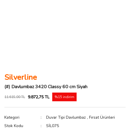
Silverline
(#) Davlumbaz 3420 Classy 60 cm Siyah
9.872,75 TL
11.615,00 TL
%15 indirim
Kategori
Duvar Tipi Davlumbaz
,
Fırsat Ürünleri
Stok Kodu
SİL075