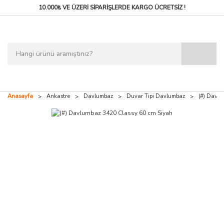
10.000₺ VE ÜZERİ SİPARİŞLERDE
KARGO ÜCRETSİZ !
Anasayfa
Ankastre
Davlumbaz
Duvar Tipi Davlumbaz
(#) Davl