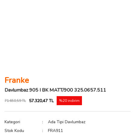
Franke
Davlumbaz 905 I BK MATT/900 325.0657.511
57.320,47 TL
71.650,59 TL
%20 indirim
Kategori
Ada Tipi Davlumbaz
Stok Kodu
FRA911