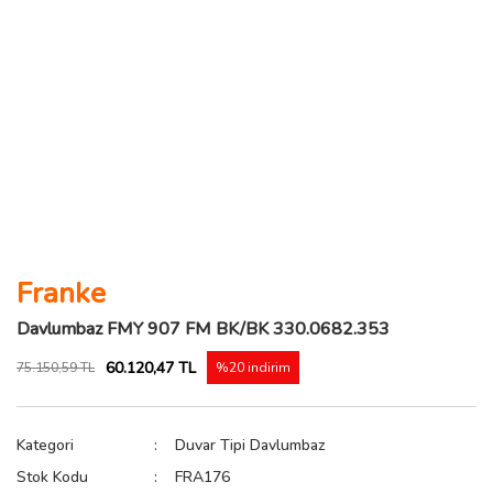
Franke
Davlumbaz FMY 907 FM BK/BK 330.0682.353
60.120,47 TL
75.150,59 TL
%20 indirim
Kategori
Duvar Tipi Davlumbaz
Stok Kodu
FRA176