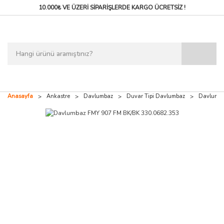
10.000₺ VE ÜZERİ SİPARİŞLERDE
KARGO ÜCRETSİZ !
Anasayfa
Ankastre
Davlumbaz
Duvar Tipi Davlumbaz
Davlumba