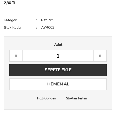
2,30 TL
Sıkacak
Raf Pimi
Testere
Spatula
Spot Işık
Zımba Tabancası
Kategori
Raf Pimi
Stok Kodu
AYR003
Terazi
Sürgü Kapak ve Kapı Sist
Yağdanlık & Sirkelik
Tekerler
Adet
Vida Çivi Somun
Vida Kapağı
Zemin Koruyucu
SEPETE EKLE
Zımba Teli
HEMEN AL
Hızlı Gönderi
Stoktan Teslim