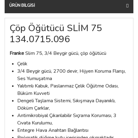
ÜRÜN BILGISI
Çöp Öğütücü SLİM 75
134.0715.096
Franke
Slim 75, 3/4 Beygir gücü, çöp öğütücü
Çelik
3/4 Beygir gücü, 2700 devir, Hijyen Koruma Flanşı,
Ses Yumuşatma
Yalıtımlı Kabuk, Paslanmaz Çelik Öğütme Odası,
Büküm Kuvveti
Dengeli Taşlama Sistemi, Sıkışmaya Dayanıklı,
Döküm Çarklar,
Antimikrobiyal Çıkarılabilir Sıçrama Koruması, 3
Cıvata Kurulumu,
Entegre Hava Anahtarı Bağlantısı
Pnömatik düğme kutu içerisinden çıkmaktadır.