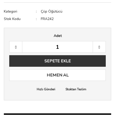
Sıkacak
Raf Pimi
Testere
Kategori
Çöp Öğütücü
Spatula
Spot Işık
Zımba Tabancası
Stok Kodu
FRA242
Terazi
Sürgü Kapak ve Kapı Sist
Adet
Yağdanlık & Sirkelik
Tekerler
Vida Çivi Somun
Vida Kapağı
SEPETE EKLE
Zemin Koruyucu
HEMEN AL
Zımba Teli
Hızlı Gönderi
Stoktan Teslim