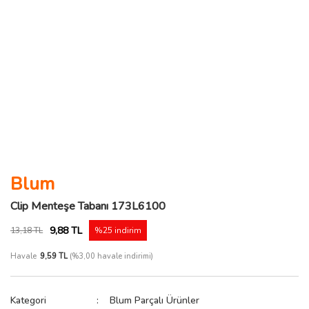
Blum
Clip Menteşe Tabanı 173L6100
9,88 TL
13,18 TL
%25 indirim
Havale
9,59 TL
(%3,00 havale indirimi)
Kategori
Blum Parçalı Ürünler