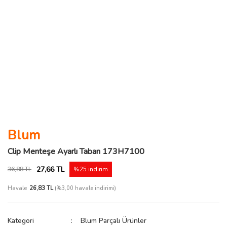
Blum
Clip Menteşe Ayarlı Taban 173H7100
27,66 TL
36,88 TL
%25 indirim
Havale
26,83 TL
(%3,00 havale indirimi)
Kategori
Blum Parçalı Ürünler