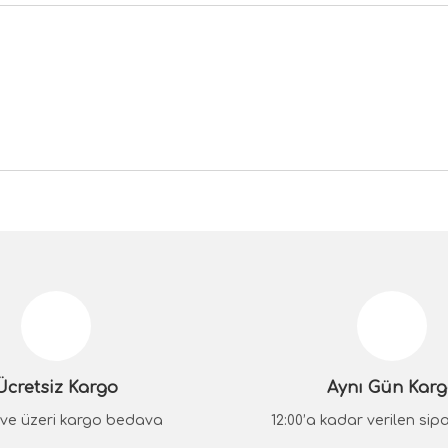
da yetersiz gördüğünüz noktaları öneri formunu kullanarak tarafımıza iletebilir
Bu ürüne ilk yorumu siz yapın!
Yorum Yaz
Ücretsiz Kargo
Aynı Gün Kar
₺ ve üzeri kargo bedava
12:00’a kadar verilen sipar