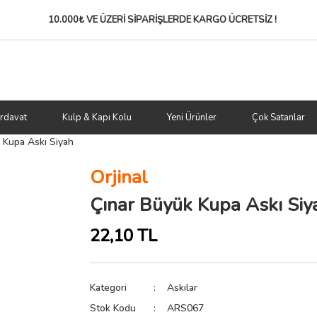
10.000₺ VE ÜZERİ SİPARİŞLERDE
KARGO ÜCRETSİZ !
rdavat
Kulp & Kapı Kolu
Yeni Ürünler
Çok Satanlar
 Kupa Askı Siyah
Orjinal
Çınar Büyük Kupa Askı Siy
22,10 TL
Kategori
Askılar
Stok Kodu
ARS067