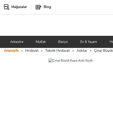
Mağazalar
Blog
Ankastre
Mutfak
Banyo
Ev & Yaşam
Hı
Anasayfa
Hırdavat
Teknik Hırdavat
Askılar
Çınar Büyük