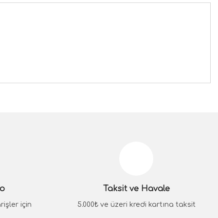
siniz.
go
Taksit ve Havale
işler için
5.000₺ ve üzeri kredi kartına taksit