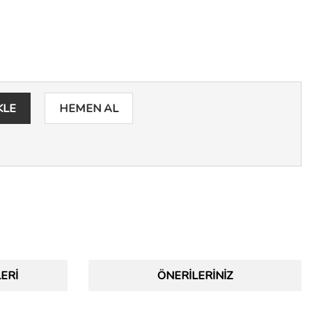
KLE
HEMEN AL
ERI
ÖNERILERINIZ