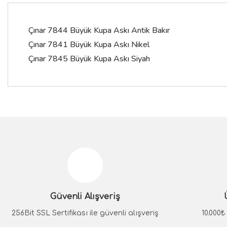
Çınar 7844 Büyük Kupa Askı Antik Bakır
Çınar 7841 Büyük Kupa Askı Nikel
Çınar 7845 Büyük Kupa Askı Siyah
Bu ürünün fiyat bilgisi, resim, ürün açıklamalarında ve diğer konular
Görüş ve önerileriniz için teşekkür ederiz.
Ürün resmi kalitesiz, bozuk veya görüntülenemiyor.
Ürün açıklamasında eksik bilgiler bulunuyor.
Güvenli Alışveriş
Ürün bilgilerinde hatalar bulunuyor.
Ürün fiyatı diğer sitelerden daha pahalı.
256Bit SSL Sertifikası ile güvenli alışveriş
10.000