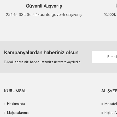
Güvenli Alışveriş
Ürün bilgilerinde hatalar bulunuyor.
Ürün fiyatı diğer sitelerden daha pahalı.
256Bit SSL Sertifikası ile güvenli alışveriş
10.000
Bu ürüne benzer farklı alternatifler olmalı.
Kampanyalardan haberiniz olsun
E-Mail adresinizi haber listemize ücretsiz kaydedin
KURUMSAL
ALIŞVER
Hakkımızda
Mesafel
Mağazalarımız
Kişisel 