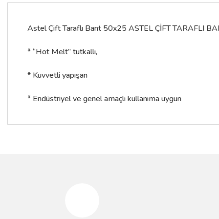
Astel Çift Taraflı Bant 50x25 ASTEL ÇİFT TARAFLI B
* “Hot Melt” tutkallı,
* Kuvvetli yapışan
* Endüstriyel ve genel amaçlı kullanıma uygun
Bu ürünün fiyat bilgisi, resim, ürün açıklamalarında ve diğer konular
Görüş ve önerileriniz için teşekkür ederiz.
Ürün resmi kalitesiz, bozuk veya görüntülenemiyor.
Ürün açıklamasında eksik bilgiler bulunuyor.