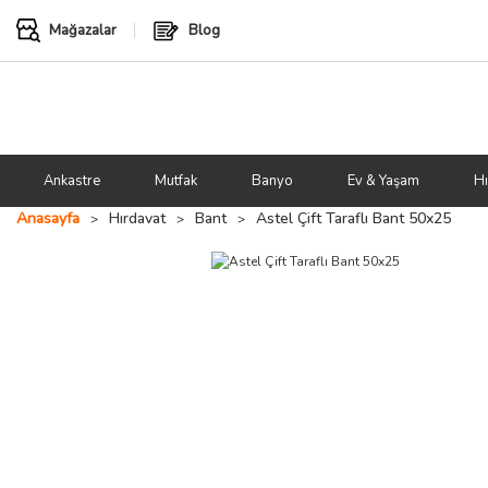
Mağazalar
Blog
Ankastre
Mutfak
Banyo
Ev & Yaşam
Hı
Anasayfa
Hırdavat
Bant
Astel Çift Taraflı Bant 50x25