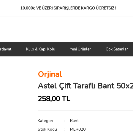
10.000₺ VE ÜZERİ SİPARİŞLERDE
KARGO ÜCRETSİZ !
rdavat
Kulp & Kapı Kolu
Yeni Ürünler
Çok Satanlar
Orjinal
Astel Çift Taraflı Bant 50x
258,00 TL
Kategori
Bant
Stok Kodu
MER020