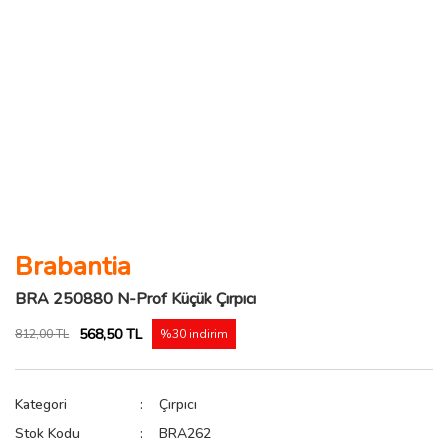
Brabantia
BRA 250880 N-Prof Küçük Çırpıcı
568,50 TL
812,00 TL
%30 indirim
Kategori
Çırpıcı
Stok Kodu
BRA262