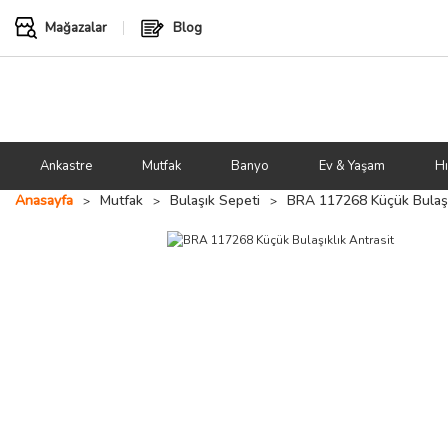
Mağazalar
Blog
Ankastre
Mutfak
Banyo
Ev & Yaşam
Hı
Anasayfa
Mutfak
Bulaşık Sepeti
BRA 117268 Küçük Bulaşık