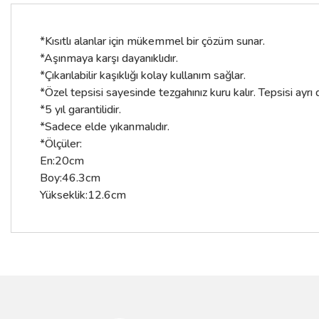
*Kısıtlı alanlar için mükemmel bir çözüm sunar.
*Aşınmaya karşı dayanıklıdır.
*Çıkarılabilir kaşıklığı kolay kullanım sağlar.
*Özel tepsisi sayesinde tezgahınız kuru kalır. Tepsisi ayrı da
*5 yıl garantilidir.
*Sadece elde yıkanmalıdır.
*Ölçüler:
En:20cm
Boy:46.3cm
Yükseklik:12.6cm
Bu ürünün fiyat bilgisi, resim, ürün açıklamalarında ve diğer konular
Görüş ve önerileriniz için teşekkür ederiz.