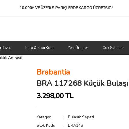
10.000₺ VE ÜZERİ SİPARİŞLERDE
KARGO ÜCRETSİZ !
rdavat
Kulp & Kapı Kolu
Yeni Ürünler
Çok Satanlar
lık Antrasit
Brabantia
BRA 117268 Küçük Bulaşık
3.298,00 TL
Kategori
Bulaşık Sepeti
Stok Kodu
BRA148