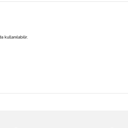
 kullanılabilir.
da yetersiz gördüğünüz noktaları öneri formunu kullanarak tarafımıza iletebilir
Bu ürüne ilk yorumu siz yapın!