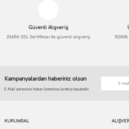
Ürün resmi kalitesiz, bozuk veya görüntülenemiyor.
Ürün açıklamasında eksik bilgiler bulunuyor.
Güvenli Alışveriş
Ürün bilgilerinde hatalar bulunuyor.
Ürün fiyatı diğer sitelerden daha pahalı.
256Bit SSL Sertifikası ile güvenli alışveriş
10.000
Bu ürüne benzer farklı alternatifler olmalı.
Kampanyalardan haberiniz olsun
E-Mail adresinizi haber listemize ücretsiz kaydedin
KURUMSAL
ALIŞVER