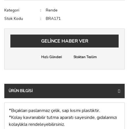
Sıkacak
Raf Pimi
Testere
Kategori
Rende
Stok Kodu
BRA171
Spatula
Spot Işık
Zımba Tabancası
Terazi
Sürgü Kapak ve Kapı Sist
GELİNCE HABER VER
Yağdanlık & Sirkelik
Tekerler
Vida Çivi Somun
Hızlı Gönderi
Stoktan Teslim
Vida Kapağı
Zemin Koruyucu
Zımba Teli
ÜRÜN BILGISI
*Bıçakları paslanmaz çelik, sap kısmı plastiktir.
*Kolay kavranabilir tutma aparatı sayesinde, gıdalarınızı
kolaylıkla rendeleyebilirsiniz.