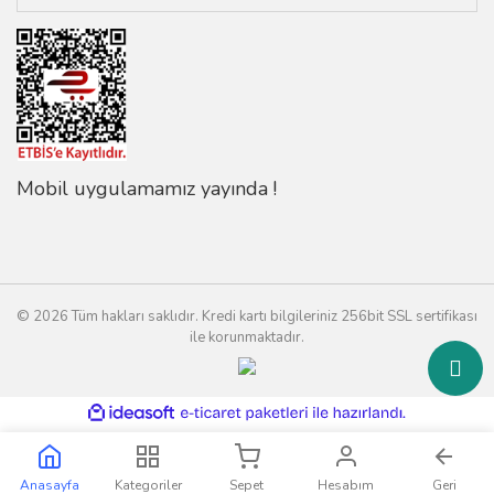
Mobil uygulamamız yayında !
© 2026 Tüm hakları saklıdır. Kredi kartı bilgileriniz 256bit SSL sertifikası
ile korunmaktadır.
ile
ideasoft
e-
hazırlandı.
ticaret
paketleri
Anasayfa
Kategoriler
Sepet
Hesabım
Geri