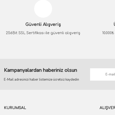
Ürün resmi kalitesiz, bozuk veya görüntülenemiyor.
Ürün açıklamasında eksik bilgiler bulunuyor.
Güvenli Alışveriş
Ürün bilgilerinde hatalar bulunuyor.
Ürün fiyatı diğer sitelerden daha pahalı.
256Bit SSL Sertifikası ile güvenli alışveriş
10.000
Bu ürüne benzer farklı alternatifler olmalı.
Kampanyalardan haberiniz olsun
E-Mail adresinizi haber listemize ücretsiz kaydedin
KURUMSAL
ALIŞVER