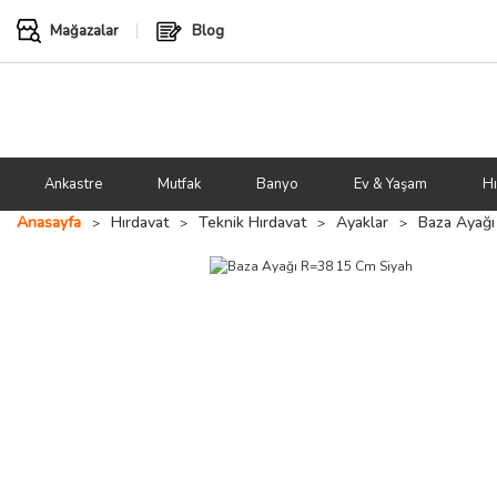
Mağazalar
Blog
Ankastre
Mutfak
Banyo
Ev & Yaşam
Hı
Anasayfa
Hırdavat
Teknik Hırdavat
Ayaklar
Baza Ayağı