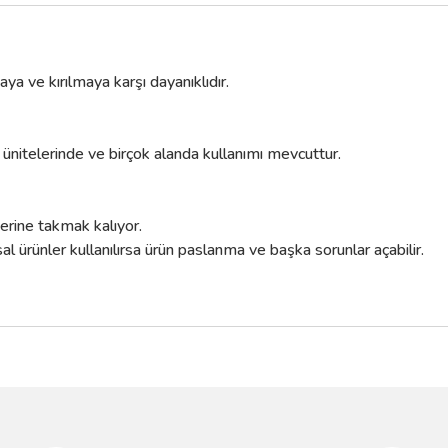
 ve kırılmaya karşı dayanıklıdır.
 ünitelerinde ve birçok alanda kullanımı mevcuttur.
yerine takmak kalıyor.
ürünler kullanılırsa ürün paslanma ve başka sorunlar açabilir.
da yetersiz gördüğünüz noktaları öneri formunu kullanarak tarafımıza iletebilir
Bu ürüne ilk yorumu siz yapın!