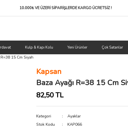
10.000₺ VE ÜZERİ SİPARİŞLERDE
KARGO ÜCRETSİZ !
rdavat
Kulp & Kapı Kolu
Yeni Ürünler
Çok Satanlar
 R=38 15 Cm Siyah
Kapsan
Baza Ayağı R=38 15 Cm Si
82,50 TL
Kategori
Ayaklar
Stok Kodu
KAP066