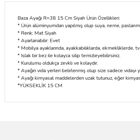
Baza Ayağı R=38 15 Cm Siyah Ürün Özellikleri:
* Ürün alüminyumdan yapılmış olup suya, neme, paslanmaya
* Renk: Mat Siyah
* Ayarlanabilir: Evet
* Mobilya ayaklarında, ayakkabılıklarda, ekmekliklerde, tv
* Islak bir bez ile kolayca silip temizleyebilirsiniz.
* Kurulumu oldukça zevkli ve kolaydır.
* Ayağın vida yerleri belirlenmiş olup size sadece vidayı 
* Ayağı kimyasal maddelerden uzak tutunuz, eğer kimyasal 
*YÜKSEKLİK 15 CM
Bu ürünün fiyat bilgisi, resim, ürün açıklamalarında ve diğer konular
Görüş ve önerileriniz için teşekkür ederiz.