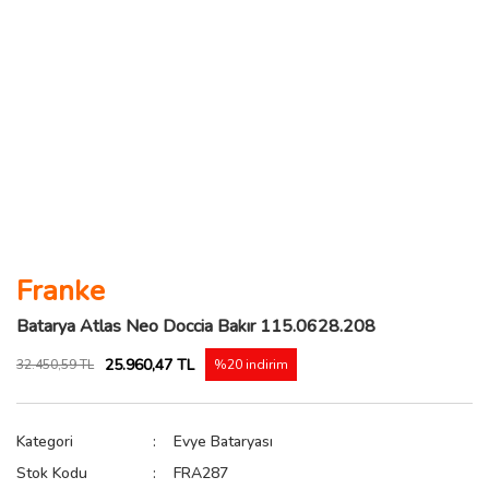
Franke
Batarya Atlas Neo Doccia Bakır 115.0628.208
25.960,47 TL
32.450,59 TL
%20 indirim
Kategori
Evye Bataryası
Stok Kodu
FRA287