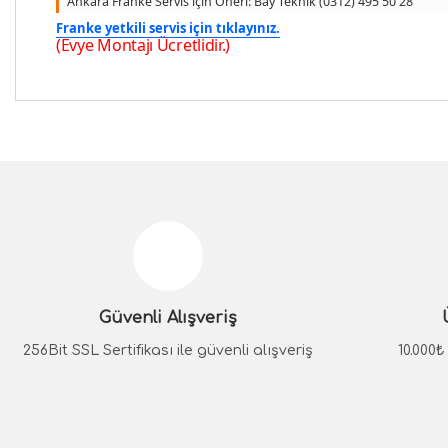
Ankara Franke Servis için Öneri: Bay Teknik (0312) 495 50 28
Franke yetkili servis için tıklayınız.
(Evye Montajı Ücretlidir.)
Bu ürünün fiyat bilgisi, resim, ürün açıklamalarında ve diğer konular
Görüş ve önerileriniz için teşekkür ederiz.
Ürün resmi kalitesiz, bozuk veya görüntülenemiyor.
Ürün açıklamasında eksik bilgiler bulunuyor.
Güvenli Alışveriş
Ürün bilgilerinde hatalar bulunuyor.
Ürün fiyatı diğer sitelerden daha pahalı.
256Bit SSL Sertifikası ile güvenli alışveriş
10.000
Bu ürüne benzer farklı alternatifler olmalı.