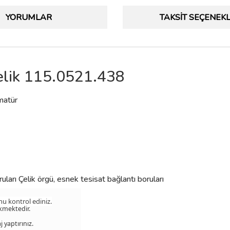
YORUMLAR
TAKSIT SEÇENEKL
elik 115.0521.438
rmatür
uları Çelik örgü, esnek tesisat bağlantı boruları
u kontrol ediniz.
ekmektedir.
 yaptırınız.