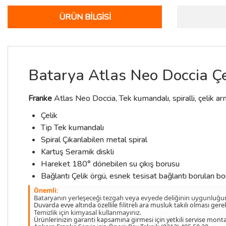
ÜRÜN BILGISI
Batarya Atlas Neo Doccia Ç
Franke
Atlas Neo Doccia, Tek kumandalı, spiralli, çelik a
Çelik
Tip Tek kumandalı
Spiral Çıkarılabilen metal spiral
Kartuş Seramik diskli
Hareket 180° dönebilen su çıkış borusu
Bağlantı Çelik örgü, esnek tesisat bağlantı boruları bor
Önemli:
Bataryanın yerleşeceği tezgah veya evyede deliğinin uygunluğun
Duvarda evye altında özellile filitreli ara musluk takılı olması ger
Temizlik için kimyasal kullanmayınız.
Ürünlerinizin garanti kapsamına girmesi için yetkili servise montaj