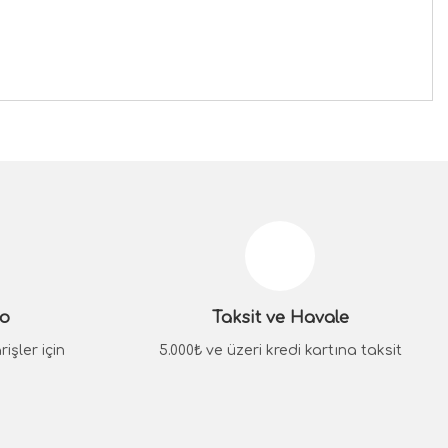
siniz.
go
Taksit ve Havale
işler için
5.000₺ ve üzeri kredi kartına taksit