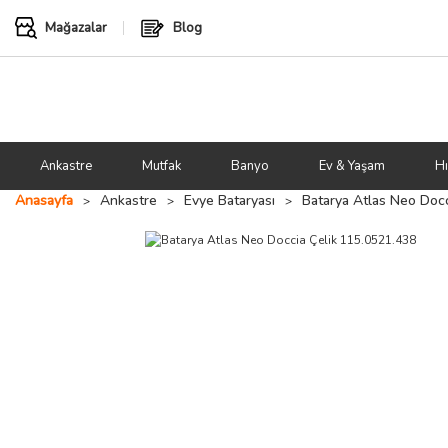
Mağazalar
Blog
Ankastre
Mutfak
Banyo
Ev & Yaşam
Hı
Anasayfa
Ankastre
Evye Bataryası
Batarya Atlas Neo Docc