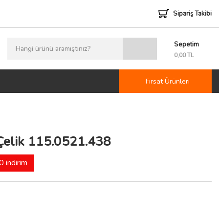
Sipariş Takibi
Sepetim
0
0,00 TL
Fırsat Ürünleri
Çelik 115.0521.438
 indirim