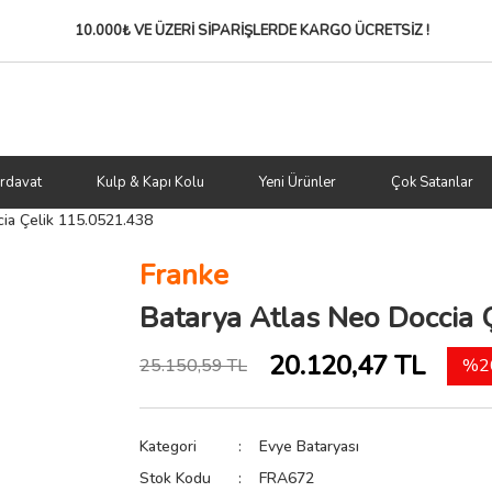
10.000₺ VE ÜZERİ SİPARİŞLERDE
KARGO ÜCRETSİZ !
rdavat
Kulp & Kapı Kolu
Yeni Ürünler
Çok Satanlar
ia Çelik 115.0521.438
Franke
Batarya Atlas Neo Doccia 
20.120,47 TL
25.150,59 TL
%20
Kategori
Evye Bataryası
Stok Kodu
FRA672