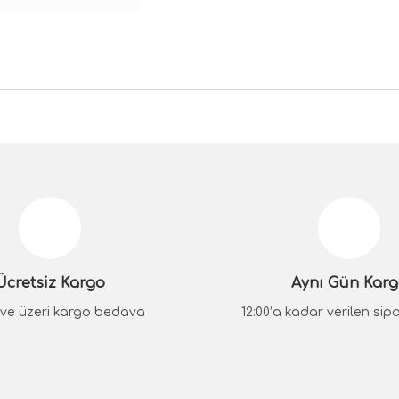
da yetersiz gördüğünüz noktaları öneri formunu kullanarak tarafımıza iletebilir
Bu ürüne ilk yorumu siz yapın!
Yorum Yaz
Ücretsiz Kargo
Aynı Gün Kar
₺ ve üzeri kargo bedava
12:00’a kadar verilen sipar