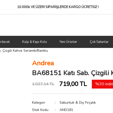
10.000₺ VE ÜZERİ SİPARİŞLERDE
KARGO ÜCRETSİZ !
rdavat
Kulp & Kapı Kolu
Yeni Ürünler
Çok Satanlar
. Çizgili Kahve Seramik/Bambu
Andrea
BA68151 Katı Sab. Çizgil
719,00 TL
1.027,14 TL
%30 indir
Kategori
Sabunluk & Diş Fırçalık
Stok Kodu
AND181