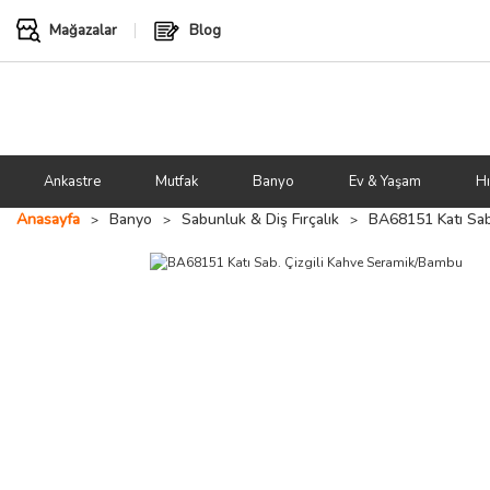
Mağazalar
Blog
Ankastre
Mutfak
Banyo
Ev & Yaşam
Hı
Anasayfa
Banyo
Sabunluk & Diş Fırçalık
BA68151 Katı Sab