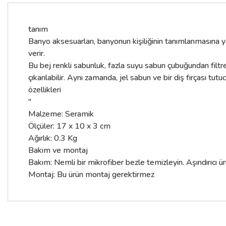
tanım
Banyo aksesuarları, banyonun kişiliğinin tanımlanmasına yardı
verir.
Bu bej renkli sabunluk, fazla suyu sabun çubuğundan filtrele
çıkarılabilir. Aynı zamanda, jel sabun ve bir diş fırçası t
özellikleri
"
Malzeme: Seramik
Ölçüler: 17 x 10 x 3 cm
Ağırlık: 0.3 Kg
Bakım ve montaj
Bakım: Nemli bir mikrofiber bezle temizleyin. Aşındırıcı ü
Montaj: Bu ürün montaj gerektirmez