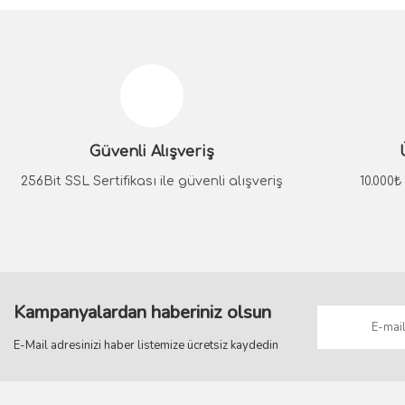
Bu ürünün fiyat bilgisi, resim, ürün açıklamalarında ve diğer konular
Görüş ve önerileriniz için teşekkür ederiz.
Ürün resmi kalitesiz, bozuk veya görüntülenemiyor.
Ürün açıklamasında eksik bilgiler bulunuyor.
Güvenli Alışveriş
Ürün bilgilerinde hatalar bulunuyor.
Ürün fiyatı diğer sitelerden daha pahalı.
256Bit SSL Sertifikası ile güvenli alışveriş
10.000
Bu ürüne benzer farklı alternatifler olmalı.
Kampanyalardan haberiniz olsun
E-Mail adresinizi haber listemize ücretsiz kaydedin