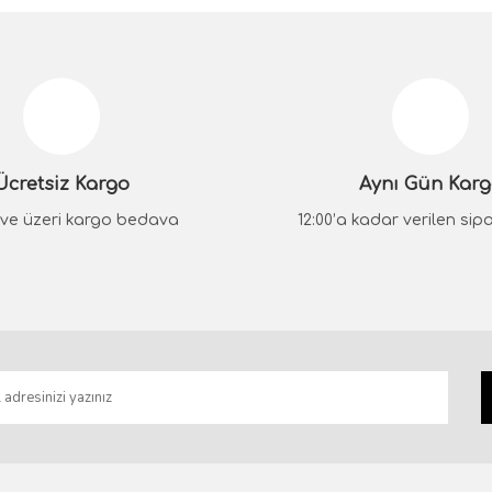
da yetersiz gördüğünüz noktaları öneri formunu kullanarak tarafımıza iletebilir
Bu ürüne ilk yorumu siz yapın!
Yorum Yaz
Ücretsiz Kargo
Aynı Gün Kar
₺ ve üzeri kargo bedava
12:00’a kadar verilen sipar
Gönder