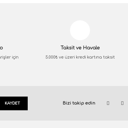
siniz.
go
Taksit ve Havale
işler için
5.000₺ ve üzeri kredi kartına taksit
KAYDET
Bizi takip edin