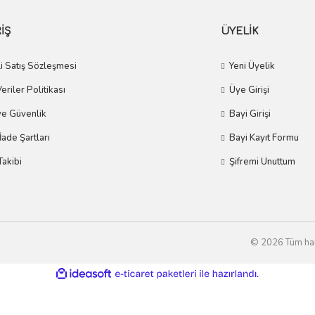
İŞ
ÜYELİK
i Satış Sözleşmesi
Yeni Üyelik
Veriler Politikası
Üye Girişi
 ve Güvenlik
Bayi Girişi
 İade Şartları
Bayi Kayıt Formu
Takibi
Şifremi Unuttum
© 2026 Tüm hakla
ile
ideasoft
e-
hazırlandı.
ticaret
paketleri