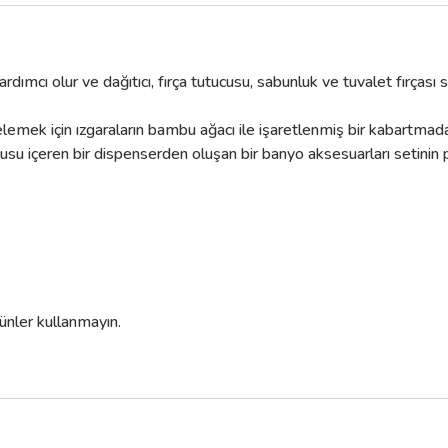
mcı olur ve dağıtıcı, fırça tutucusu, sabunluk ve tuvalet fırçası setl
mek için ızgaraların bambu ağacı ile işaretlenmiş bir kabartmada bir 
utucusu içeren bir dispenserden oluşan bir banyo aksesuarları setini
rünler kullanmayın.