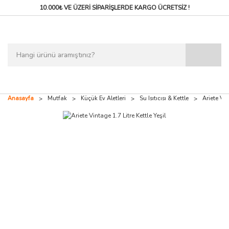
10.000₺ VE ÜZERİ SİPARİŞLERDE
KARGO ÜCRETSİZ !
Anasayfa
Mutfak
Küçük Ev Aletleri
Su Isıtıcısı & Kettle
Ariete Vin