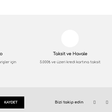
siniz.
go
Taksit ve Havale
işler için
5.000₺ ve üzeri kredi kartına taksit
KAYDET
Bizi takip edin