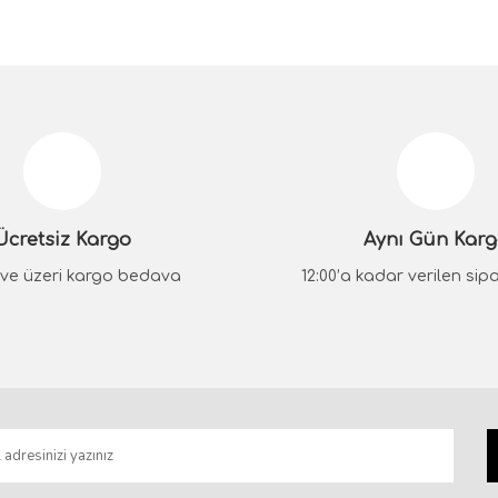
da yetersiz gördüğünüz noktaları öneri formunu kullanarak tarafımıza iletebilir
Bu ürüne ilk yorumu siz yapın!
Yorum Yaz
Ücretsiz Kargo
Aynı Gün Kar
₺ ve üzeri kargo bedava
12:00’a kadar verilen sipar
Gönder