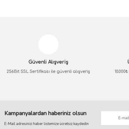
Bu ürünün fiyat bilgisi, resim, ürün açıklamalarında ve diğer konular
Görüş ve önerileriniz için teşekkür ederiz.
Ürün resmi kalitesiz, bozuk veya görüntülenemiyor.
Ürün açıklamasında eksik bilgiler bulunuyor.
Güvenli Alışveriş
Ürün bilgilerinde hatalar bulunuyor.
Ürün fiyatı diğer sitelerden daha pahalı.
256Bit SSL Sertifikası ile güvenli alışveriş
10.000
Bu ürüne benzer farklı alternatifler olmalı.
Kampanyalardan haberiniz olsun
E-Mail adresinizi haber listemize ücretsiz kaydedin