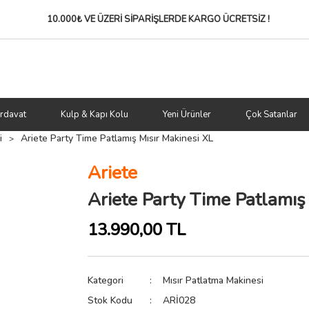
10.000₺ VE ÜZERİ SİPARİŞLERDE
KARGO ÜCRETSİZ !
rdavat
Kulp & Kapı Kolu
Yeni Ürünler
Çok Satanlar
i
Ariete Party Time Patlamış Mısır Makinesi XL
Ariete
Ariete Party Time Patlamış
13.990,00 TL
Kategori
Mısır Patlatma Makinesi
Stok Kodu
ARİ028