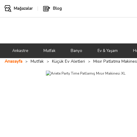
Mağazalar
Blog
Ankastre
Mutfak
Banyo
Ev & Yaşam
Hı
Anasayfa
Mutfak
Küçük Ev Aletleri
Mısır Patlatma Makines