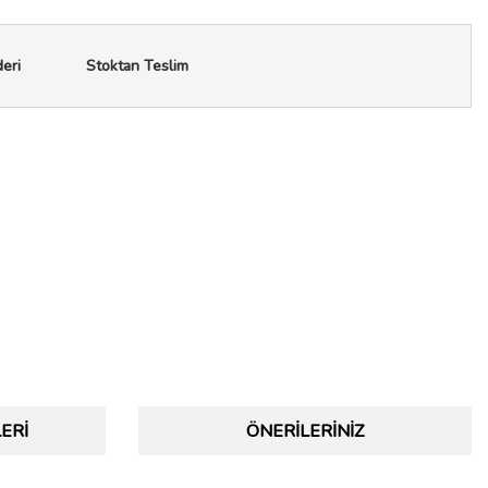
deri
Stoktan Teslim
ERI
ÖNERILERINIZ