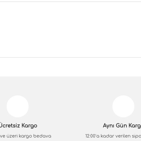
da yetersiz gördüğünüz noktaları öneri formunu kullanarak tarafımıza iletebilir
Bu ürüne ilk yorumu siz yapın!
Yorum Yaz
Ücretsiz Kargo
Aynı Gün Kar
₺ ve üzeri kargo bedava
12:00’a kadar verilen sipar