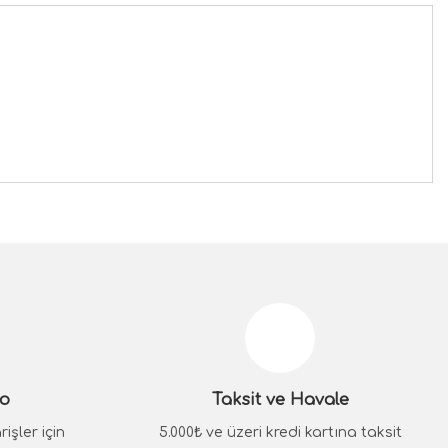
siniz.
go
Taksit ve Havale
işler için
5.000₺ ve üzeri kredi kartına taksit