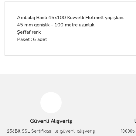
Ambalaj Bantı 45x100 Kuvvetli Hotmelt yapışkan.
45 mm genişlik - 100 metre uzunluk.
Şeffaf renk
Paket : 6 adet
Bu ürünün fiyat bilgisi, resim, ürün açıklamalarında ve diğer konular
Görüş ve önerileriniz için teşekkür ederiz.
Ürün resmi kalitesiz, bozuk veya görüntülenemiyor.
Ürün açıklamasında eksik bilgiler bulunuyor.
Güvenli Alışveriş
Ürün bilgilerinde hatalar bulunuyor.
Ürün fiyatı diğer sitelerden daha pahalı.
256Bit SSL Sertifikası ile güvenli alışveriş
10.000