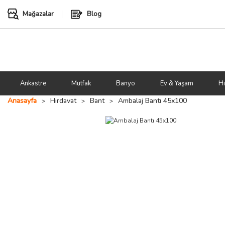
Mağazalar
Blog
Ankastre
Mutfak
Banyo
Ev & Yaşam
Hı
Anasayfa
Hırdavat
Bant
Ambalaj Bantı 45x100