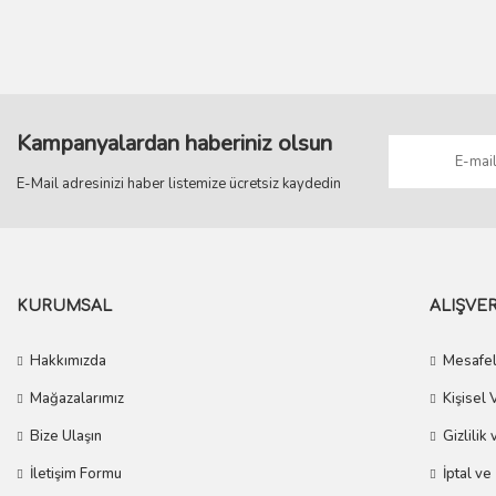
Bu ürüne benzer farklı alternatifler olmalı.
Kampanyalardan haberiniz olsun
E-Mail adresinizi haber listemize ücretsiz kaydedin
KURUMSAL
ALIŞVER
Hakkımızda
Mesafel
Mağazalarımız
Kişisel 
Bize Ulaşın
Gizlilik
İletişim Formu
İptal ve