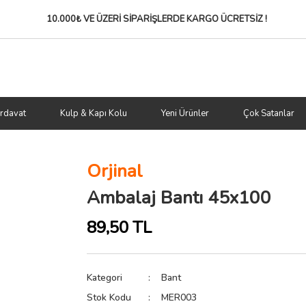
10.000₺ VE ÜZERİ SİPARİŞLERDE
KARGO ÜCRETSİZ !
rdavat
Kulp & Kapı Kolu
Yeni Ürünler
Çok Satanlar
Orjinal
Ambalaj Bantı 45x100
89,50 TL
Kategori
Bant
Stok Kodu
MER003