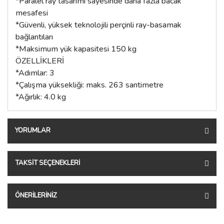
*Paralel ray tasarımı sayesinde daha fazla bacak
mesafesi
*Güvenli, yüksek teknolojili perçinli ray-basamak
bağlantıları
*Maksimum yük kapasitesi 150 kg
ÖZELLİKLERİ
*Adımlar: 3
*Çalışma yüksekliği: maks. 263 santimetre
*Ağırlık: 4.0 kg
YORUMLAR
TAKSIT SEÇENEKLERI
ÖNERILERINIZ