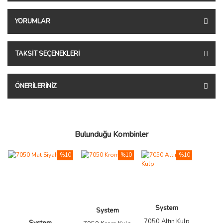
YORUMLAR
TAKSIT SEÇENEKLERI
ÖNERILERINIZ
Bulunduğu Kombinler
%10
%10
%10
System
System
7050 Altın Kulp