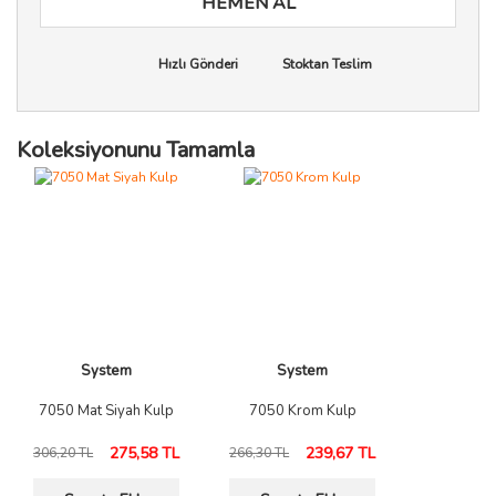
HEMEN AL
Hızlı Gönderi
Stoktan Teslim
Koleksiyonunu Tamamla
System
System
7050 Mat Siyah Kulp
7050 Krom Kulp
275,58 TL
239,67 TL
306,20 TL
266,30 TL